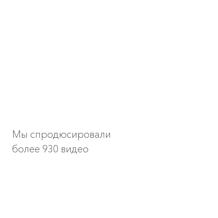
Вышлем концепт
под вашу задачу
Мы спродюсировали
более 930 видео